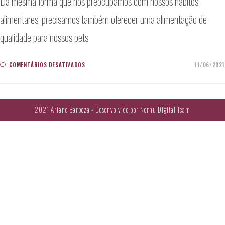
Da mesma forma que nos preocupamos com nossos hábitos
alimentares, precisamos também oferecer uma alimentação de
qualidade para nossos pets
EM
COMENTÁRIOS DESATIVADOS
11/06/2021
BONS
HÁBITOS
ALIMENTARES
2021 Ariane Barboza - Desenvolvido por
Norhu Digital Team