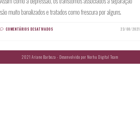
Assim como a depressão, os transtornos associados à separação
são muito banalizados e tratados como frescura por alguns.
EM
COMENTÁRIOS DESATIVADOS
23/08/2021
TRANSTORNOS
ASSOCIADOS
À
SEPARAÇÃO
2021 Ariane Barboza - Desenvolvido por
Norhu Digital Team