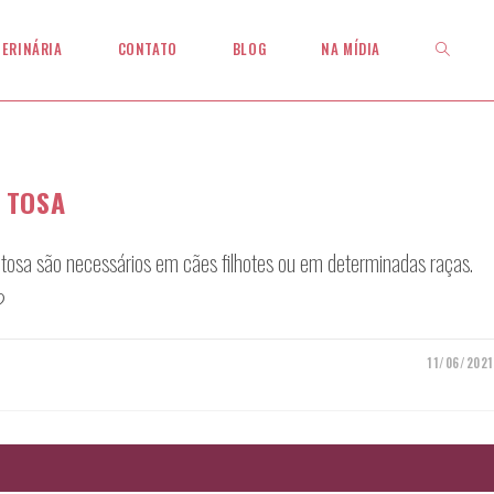
ALTERNAR
TERINÁRIA
CONTATO
BLOG
NA MÍDIA
PESQUISA
 TOSA
DO
 tosa são necessários em cães filhotes ou em determinadas raças.
?
SITE
11/06/2021