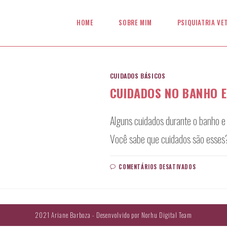
HOME
SOBRE MIM
PSIQUIATRIA VE
CUIDADOS BÁSICOS
CUIDADOS NO BANHO E
Alguns cuidados durante o banho e
Você sabe que cuidados são esses
EM
COMENTÁRIOS DESATIVADOS
CUIDADOS
NO
BANHO
E
TOSA
2021 Ariane Barboza - Desenvolvido por
Norhu Digital Team